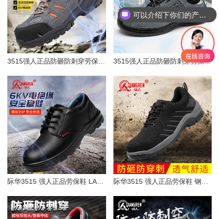
可以介绍下你们的产品么？
你们是怎么收费的呢？
3515强人正品防砸防刺穿劳保鞋6KV电绝缘耐磨橡胶底户外安全工作鞋原厂直供
3515强人正品防砸防刺穿劳保鞋6KV电绝缘工地安全工作鞋原厂直供
际华3515 强人正品劳保鞋 LA认证6KV 电绝缘安全防护工作鞋 厂家直供 JY6008
际华3515 强人正品劳保鞋 钢头钢底防砸防穿刺安全鞋 飞织透气日常工作鞋 黑色 FZC-203