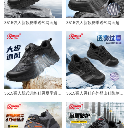
3515强人新款夏季透气网面超轻耐磨防刺穿登山鞋25QRH511-012L
3515强人新款夏季透气网面超轻耐磨防刺穿登山鞋25QRH511-019L
3515强人新式训练鞋男夏季透气网面鞋磁震科技休闲跑步鞋登山鞋快扣鞋25QRCZGN-005L
3515强人男鞋户外登山鞋防刺穿战术鞋黑色通勤防滑训练鞋快速穿脱511-309ZL