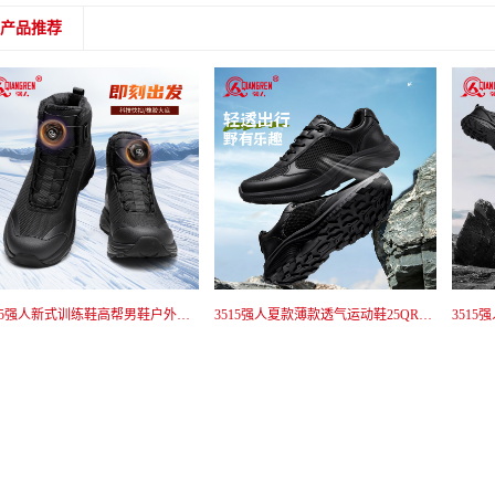
产品推荐
3515强人新式训练鞋高帮男鞋户外防刺穿战术鞋短靴黑色耐磨免系带 511-090GM
3515强人夏款薄款透气运动鞋25QRZX-001L