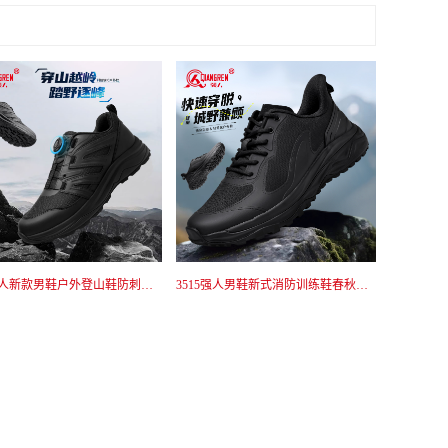
3515强人新款男鞋户外登山鞋防刺穿战术鞋黑色通勤防滑训练鞋快速穿脱25QR511-066A
3515强人男鞋新式消防训练鞋春秋耐磨运动鞋户外徒步鞋透气登山鞋 JA4-DSXFZX