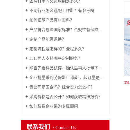
团购订单的交货周期是多久？
不同行业怎么选配工作鞋？有参考吗
如何证明产品真材实料？
产品符合哪些国家标准？合规性有保障吗？
定制产品能否退换？
定制流程是怎样的？全程多久？
3515强人支持哪些定制服务？
能否先看样品试穿，确认后再大批量下单？
企业批量采购劳保鞋/工装鞋，起订量是多少？
强人3515靴户外工装男靴冬季加绒男棉鞋保暖防寒羊毛棉靴 D15070
3515强人冬季男靴保暖羊毛防寒鞋户外雪地靴高帮加厚执勤鞋厚底鞋 JC6-BC127
贵公司是国企吗？综合实力怎么样？
采购价格是否公开？如何获取精准报价？
如何联系企业采购专属顾问
联系我们
Contact Us