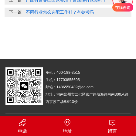
上一篇：
产品符合哪些国家标准？合规性有保障吗？
下一篇：
不同行业怎么选配工作鞋？有参考吗
座机：400-188-3515
手机：17703855605
邮箱：1486550489@qq.com
地址：河南郑州市二七区京广路航海路向南300米路
西京莎广场B座13楼
备案号：
豫ICP备14029661号-1
营业执照
电话
地址
留言