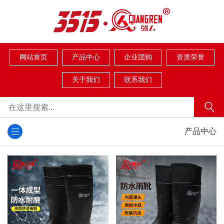
网站首页
产品中心
企业团购
资质荣誉
关于我们
联系我们
产品中心