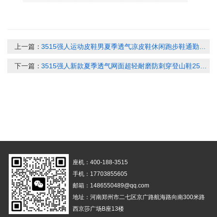
上一篇：
3515强人运动皮鞋男夏季透气凉皮鞋休闲跑步鞋通勤男士皮鞋超轻S2DXD87525
下一篇：
3515强人新款夏季透气网面超轻耐磨防刺穿登山鞋25QRH511-012L
座机：400-188-3515
手机：17703855605
邮箱：1486550489@qq.com
地址：河南郑州市二七区京广路航海路向南300米路
西京莎广场B座13楼