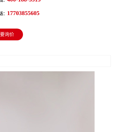
线：
17703855605
话：
要询价