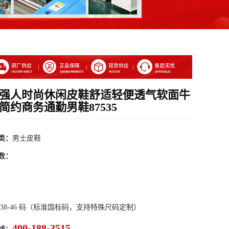
15强人时尚休闲皮鞋舒适轻便透气软面牛
简约商务通勤男鞋87535
类：
男士皮鞋
数：
 38-46 码（标准国标码，支持特殊尺码定制）
400-188-3515