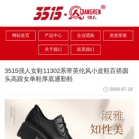
网站首页
产品中心
企业团购
资质荣誉
关于我们
联系我们
3515强人女鞋11302系带英伦风小皮鞋百搭圆
头高跟女单鞋厚底通勤鞋
2024-07-15