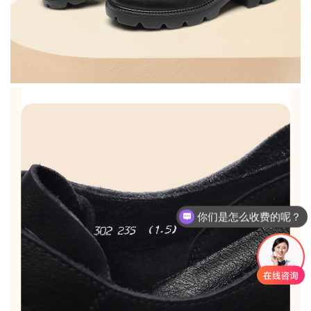
你们是怎么收费的呢？