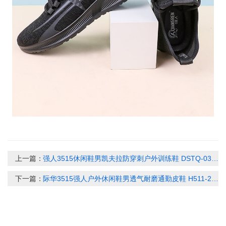
上一篇：
强人3515休闲鞋男凯夫拉防穿刺户外训练鞋 DSTQ-032 轻量化透气防泼水运动跑步男鞋 黑色 /沙色
下一篇：
际华3515强人户外休闲鞋男透气耐磨通勤皮鞋 H511-29L 网面